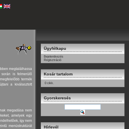
Ügyfélkapu
Bejelentkezés
Regisztráció
rûbben megtalálhassa
Kosár tartalom
 során is felmerülõ
egmegfelelõbb termék
0 cikk.
tani a kiválasztott
Gyorskeresés
tainak megadása nem
ékeket, amelyek egy
endelhetõek, így nem
intû menüstruktúrát
Hírlevél