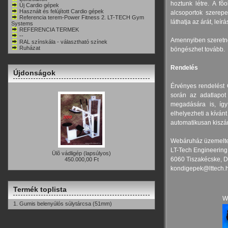
hoztunk létre. A fõ
Új Cardio gépek
Használt és felújított Cardio gépek
alcsoportok szerepel
Referencia terem-Power Fitness 2. LT-TECH Gym
láthatja az árát, leírá
Systems
REFERENCIA TERMEK
--
Amennyiben szeretne
RAL színskála - választható színek
Ruházat
böngészhet tovább.
Rendelés
Újdonságok
Érvényes rendelést Ö
során az adatlapot 
megadására is, így
elhelyezheti a kívánt
automatikusan kiszámí
Webáruház üzemelte
LT-Tech Engineering 
Ülõ vádligép (lapsúlyos)
6060 Tiszakécske, D
450.000,00 Ft
kondigepek@lttech.
Termék toplista
W
1.
Gumis belenyúlós súlytárcsa (51mm)