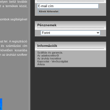
melyen belül további
at a termékek közül,
gombok segítségével
Pénznemek
 fel. A regisztráció
Információk
i és számlázási cím
y követõen kosarába
Szállítás és garancia.
án az áruházi szoftver
Az adatkezelésrõl
Az áruház kezelése
Kapcsolat - Vevõszolgálat
Árlista