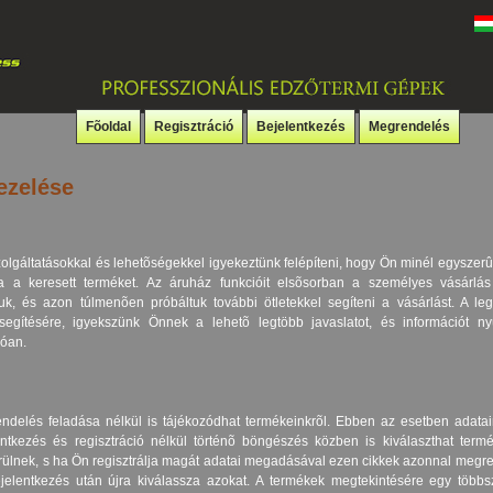
Fõoldal
Regisztráció
Bejelentkezés
Megrendelés
ezelése
zolgáltatásokkal és lehetõségekkel igyekeztünk felépíteni, hogy Ön minél egysze
 a keresett terméket. Az áruház funkcióit elsõsorban a személyes vásárlás
tuk, és azon túlmenõen próbáltuk további ötletekkel segíteni a vásárlást. A l
segítésére, igyekszünk Önnek a lehetõ legtöbb javaslatot, és információt nyúj
zóan.
ndelés feladása nélkül is tájékozódhat termékeinkrõl. Ebben az esetben ada
ntkezés és regisztráció nélkül történõ böngészés közben is kiválaszthat term
erülnek, s ha Ön regisztrálja magát adatai megadásával ezen cikkek azonnal megr
elentkezés után újra kiválassza azokat. A termékek megtekintésére egy többsz