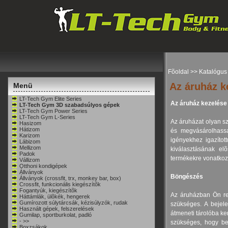
Fõoldal
>>
Katalógus
Az áruház k
Menü
LT-Tech Gym Elite Series
Az áruház kezelése
LT-Tech Gym 3D szabadsúlyos gépek
LT-Tech Gym Power Series
LT-Tech Gym L-Series
Az áruházat olyan s
Hasizom
Hátizom
és megvásárolhassa
Karizom
igényekhez igazítot
Lábizom
Mellizom
kiválasztásának elõ
Padok
termékekre vonatko
Vállizom
Otthoni kondigépek
Állványok
Böngészés
Állványok (crossfit, trx, monkey bar, box)
Crossfit, funkcionális kiegészítõk
Fogantyúk, kiegészítõk
Az áruházban Ön re
Háttámlák, ülõkék, hengerek
Gumírozott súlytárcsák, kézisúlyzók, rudak
szükséges. A bejele
Használt gépek, felszerelések
átmeneti tárolóba k
Gumilap, sportburkolat, padló
- >>
szükséges, hogy bej
Boxzsákok