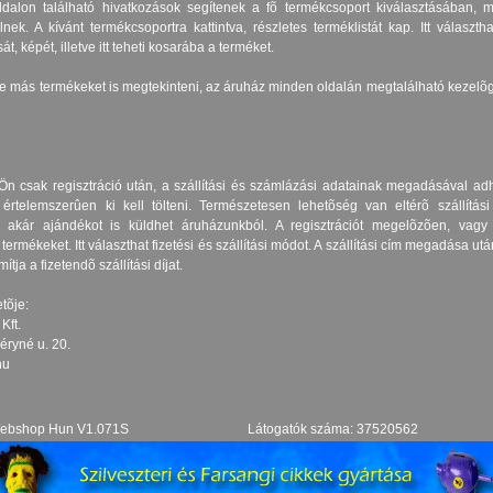
oldalon található hivatkozások segítenek a fõ termékcsoport kiválasztásában, 
nek. A kívánt termékcsoportra kattintva, részletes terméklistát kap. Itt választh
sát, képét, illetve itt teheti kosarába a terméket.
 más termékeket is megtekinteni, az áruház minden oldalán megtalálható kezelõ
n csak regisztráció után, a szállítási és számlázási adatainak megadásával adhat
értelemszerûen ki kell tölteni. Természetesen lehetõség van eltérõ szállítás
 akár ajándékot is küldhet áruházunkból. A regisztrációt megelõzõen, vag
 termékeket. Itt választhat fizetési és szállítási módot. A szállítási cím megadása ut
tja a fizetendõ szállítási díjat.
tõje:
Kft.
éryné u. 20.
hu
ebshop Hun V1.071S
Látogatók száma: 37520562