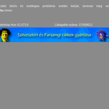
speciális kérés és esetleges probléma esetén kérjük, keresse meg vev
.hu
címen.
ebshop Hun V1.071S
Látogatók száma: 37508612