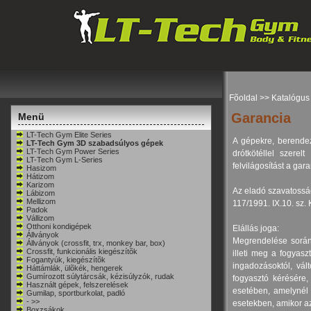
Fõoldal
>>
Katalógus
Garancia
Menü
LT-Tech Gym Elite Series
A gépekre, berendez
LT-Tech Gym 3D szabadsúlyos gépek
LT-Tech Gym Power Series
drótkötéllel szerel
LT-Tech Gym L-Series
felvilágosítást a gara
Hasizom
Hátizom
Karizom
Az eladó szavatosság
Lábizom
Mellizom
117/1991. IX.10. sz.
Padok
Vállizom
Otthoni kondigépek
Elállás joga:
Állványok
Megrendelése során 
Állványok (crossfit, trx, monkey bar, box)
Crossfit, funkcionális kiegészítõk
illeti meg a fogyasz
Fogantyúk, kiegészítõk
ingadozásoktól, vál
Háttámlák, ülõkék, hengerek
Gumírozott súlytárcsák, kézisúlyzók, rudak
fogyasztó kérésére,
Használt gépek, felszerelések
esetében, amelynél a
Gumilap, sportburkolat, padló
- >>
esetekben, amikor az
Boxzsákok