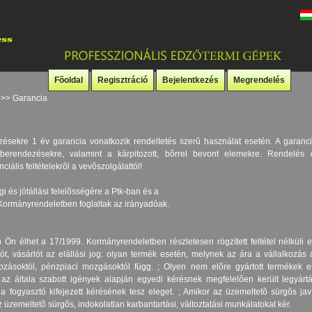
Fõoldal
Regisztráció
Bejelentkezés
Megrendelés
>> Garancia
ésekre 1 év garancia vonatkozik rendeltetés szerû használat esetén. A garanc
t berendezésekre, valamint a kárpitozott, bõrrel bevont elemekre. Rendelés e
nciális feltételekrõl a vevõszolgálattól!
i és jótállási felelõsségére a Ptk-ban és a
 Kormányrendeletben foglaltak az irányadóak.
Ön élhet a 17/1999. Kormányrendeletben részletesen rögzített feltétel nélküli e
tót, vásárlót az elállási jog: olyan termék esetén, melynek az ára a vállalkozás 
tozásoktól, pénzpiaci mozgásoktól függ. ; Olyen nem elõre gyártott termékek 
 az általa szabott igények alapján egyedi kérésnek megfelelõen került legyárt
 fogyasztó kifejezett kérésének tesz eleget. ; Amikor az üzemeltetõ sürgõs javí
 üzemeltetõ sürgõs, indokolatlan karbantartási, változtatási munkálatokat kér.