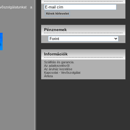
õszolgálatunkat a
Pénznemek
Információk
Szállítás és garancia.
Az adatkezelésrõl
Az áruház kezelése
Kapcsolat - Vevõszolgálat
Árlista