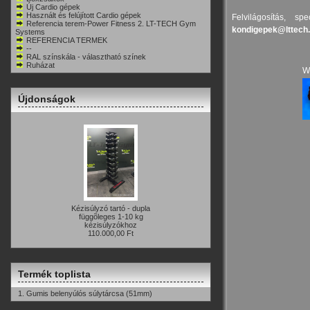
Új Cardio gépek
Használt és felújított Cardio gépek
Felvilágosítás, 
Referencia terem-Power Fitness 2. LT-TECH Gym
kondigepek@lttech
Systems
REFERENCIA TERMEK
--
RAL színskála - választható színek
Ruházat
W
Újdonságok
Kézisúlyzó tartó - dupla
függõleges 1-10 kg
kézisúlyzókhoz
110.000,00 Ft
Termék toplista
1.
Gumis belenyúlós súlytárcsa (51mm)