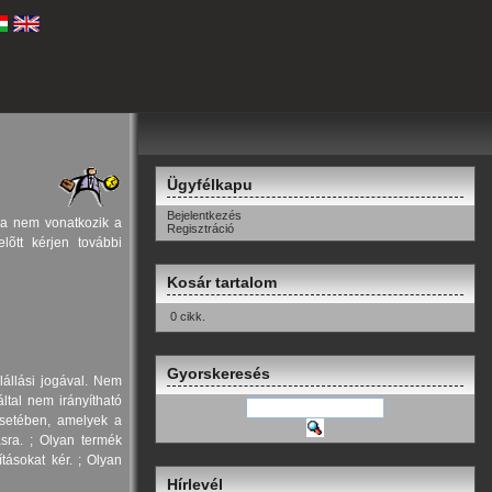
Ügyfélkapu
Bejelentkezés
ia nem vonatkozik a
Regisztráció
lõtt kérjen további
Kosár tartalom
0 cikk.
Gyorskeresés
lállási jogával. Nem
által nem irányítható
esetében, amelyek a
ásra. ; Olyan termék
tásokat kér. ; Olyan
Hírlevél